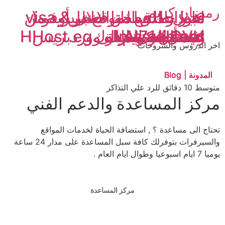
رمضان كريم
تغير نطاق الموقع من
ماذا حدث لداتا سنتر أوفو (
قبول الدفع من خلال visa &
اصدار النسخة الانجليزيه من
OVH )
Al7eah.net الى HHost.eg
رمضان كريم
mastercard
عيد فطر مبارك
استضافة الحياه
عيد أضحى مبارك
افضل استضافة ووردبريس
اخر الدروس والشروحات
المدونة | Blog
المدونة | Blog
المدونة | Blog
المدونة | Blog
المدونة | Blog
المدونة | Blog
المدونة | Blog
المدونة | Blog
متوسط 10 دقائق للرد علي التذاكر
مركز المساعدة والدعم الفني
تحتاج الى مساعدة ؟ , استضافة الحياة لخدمات المواقع
والسيرفرات بتوفرلك كافة سبل المساعدة على مدار 24 ساعة
يوميا 7 ايام اسبوعيا وطوال ايام العام .
مركز المساعدة