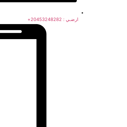
ارضـي : 20453248282+