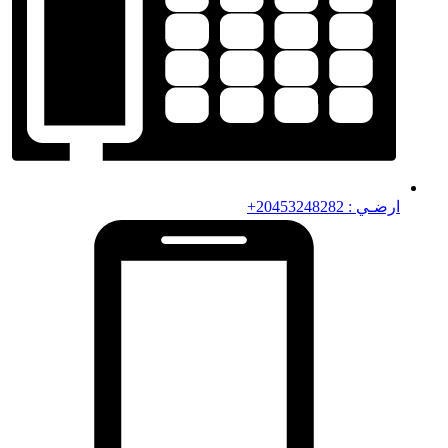
ارضـي : 20453248282+