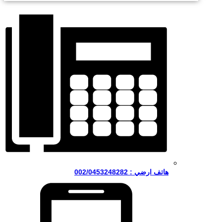
هاتف ارضي : 002/0453248282