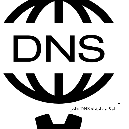
امكانية انشاء DNS خاص .