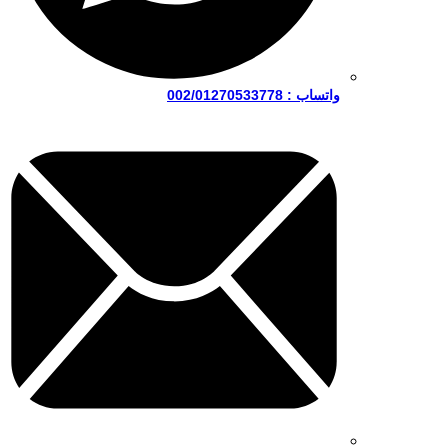
واتساب : 002/01270533778