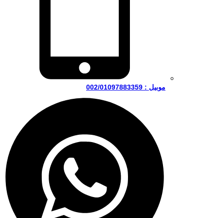
موبيل : 002/01097883359