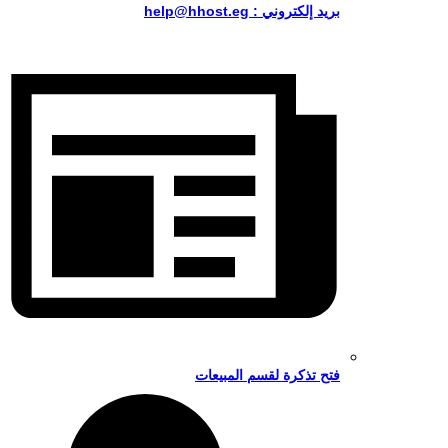
بريد إلكتروني : help@hhost.eg
فتح تذكرة لقسم المبيعات