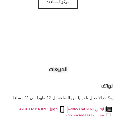
مركز المساعدة
المبيعات
الهاتف
يمكنك الاتصال تلفونيا من الساعه ال 12 ظهرا الى 11 مساءا .
ارضـي : 20453248282+
موبيل : 201002914389+
موبيل : 201097883359+