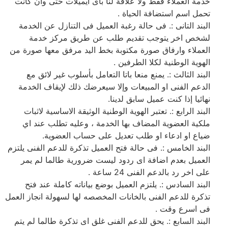
خدمة العملاء فقط ولا علاقة لنا بأى ايميلات حتى وان كانت
تحمل اسم استضافة الحياة .
البند التانى :. فى حالة رغبة العميل فى التنازل عن الخدمة
لشخص اخر يتوجب تقديم طلب عن طريق مركز خدمة
العملاء وارفاق صورة مكتوبة بخط اليد مرفق معها صورة من
الهوية الوطنية لكلا الطرفين .
البند الثالث :. يمنع منعا باتا التعامل بأسلوب غير لائق مع
الدعم الفنى او المبيعات وإلا سيعرضك ذلك لإيقاف الخدمة
نهائيا إذا كنت عميل سابق لدينا.
البند الرابع :. تعتبر الهوية الوطنية الوثيقة الاساسية لاثبات
ملكية العضوية المضاف بها الخدمة ، وعليه تطلب عند اي
ضياع او ادعاء او طلب تعديل على حساب العضوية.
البند الخامس :. فى حالة فتح العميل تذكرة للدعم الفنى يلتزم
العميل بعدم اضافة اى ردود ليست ضرورية طالما لم يمر
على اخر رد بالدعم الفنى 24 ساعة .
البند السادس :. يلتزم العميل بوضع بياناته كاملة عند فتح
تذكرة للدعم الفنى بالخانات المخصصه لها لسهولة انجاز العمل
فى اسرع وقت .
البند السابع :. يحق للدعم الفنى غلق اى تذكرة طالما لم يتم