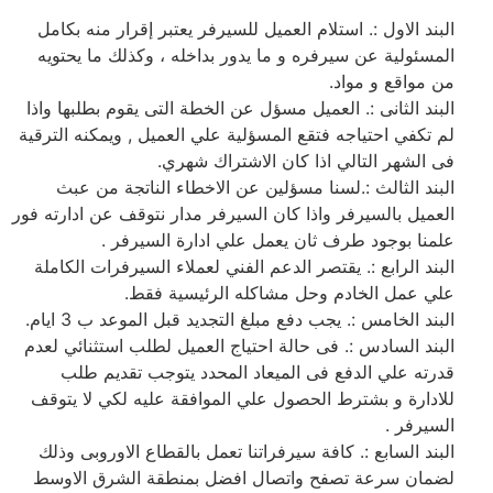
البند الاول :. استلام العميل للسيرفر يعتبر إقرار منه بكامل
المسئولية عن سيرفره و ما يدور بداخله ، وكذلك ما يحتويه
من مواقع و مواد.
البند الثانى :. العميل مسؤل عن الخطة التى يقوم بطلبها واذا
لم تكفي احتياجه فتقع المسؤلية علي العميل , ويمكنه الترقية
فى الشهر التالي اذا كان الاشتراك شهري.
البند الثالث :.لسنا مسؤلين عن الاخطاء الناتجة من عبث
العميل بالسيرفر واذا كان السيرفر مدار نتوقف عن ادارته فور
علمنا بوجود طرف ثان يعمل علي ادارة السيرفر .
البند الرابع :. يقتصر الدعم الفني لعملاء السيرفرات الكاملة
علي عمل الخادم وحل مشاكله الرئيسية فقط.
البند الخامس :. يجب دفع مبلغ التجديد قبل الموعد ب 3 ايام.
البند السادس :. فى حالة احتياج العميل لطلب استثنائي لعدم
قدرته علي الدفع فى الميعاد المحدد يتوجب تقديم طلب
للادارة و بشترط الحصول علي الموافقة عليه لكي لا يتوقف
السيرفر .
البند السابع :. كافة سيرفراتنا تعمل بالقطاع الاوروبى وذلك
لضمان سرعة تصفح واتصال افضل بمنطقة الشرق الاوسط