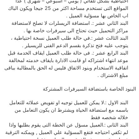
احتياطية بشكل تلقائي ( يومي – اسبوعي – شهرى ) عدا
المواقع التى تستخدم مساحة اكثر من 25 جيجا ويكون الباك
اب الخاص بها مسؤلية العميل .
البند الثاني عشر :. استضافة الريسلرات لا تصلح لاستضافة
مراكز التحميل حيث تحتاج الى سيرفرات خاصة بها .
البند الثالث عشر :.في حالة طلب العميل نسخة احتياطية ،
يتوجب عليه فتح تذكرة بقسم الدعم الفنى للريسيلر .
البند الرابع عشر :. فى حالة طلب العميل ايقاف الخدمة قبل
موعد انتهاء اشتراكه او قامت الادارة بايقاف خدمته لمخالفة
اتفاقية الاستخدام وبنود الاتفاق فليس له الحق بالمطالبة بباقى
مبلغ الاشتراك .
البنود الخاصة باستضافة السيرفرات المشتركة
البند الاول :.لا يمكن للعميل توجيه او تفويض عملائه للتعامل
باسمه مع استضافة الحياة ويشترط ان يكون التعامل من
خلاله شخصه فقط
البند الثانى :.العميل مسؤل عن الخطة التى يقوم بطلبها واذا
لم تكفي احتياجه فتقع المسؤلية علي العميل , ويمكنه الترقية