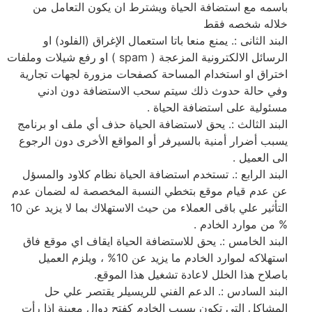
باسمه مع استضافة الحياة ويشترط ان يكون التعامل من
خلاله شخصه فقط
البند الثانى :. يمنع منعا باتا استعمال الإغراق (الفلود) او
الرسائل الالكترونية المزعجة ( spam ) او رفع شيلات وملفات
اختراق او استخدام المساحة كصفحات مزورة لجهات تجارية
وفي حالة حدوث ذلك سيتم سحب الاستضافة دون ادني
مسئولية على استضافة الحياة .
البند الثالث :. يحق لاستضافة الحياة حذف أي ملف او برنامج
يسبب أضرار أمنية بالسيرفر أو المواقع الأخرى دون الرجوع
الى العميل .
البند الرابع :. تستخدم استضافة الحياة نظام كلاود والمسؤل
عن عدم قيام موقع بتخطي النسبة المخصصة له لضمان عدم
التأثير علي باقى العملاء من حيث الاستهلاك بما لا يزيد عن 10
% من موارد الخادم .
البند الخامس :. يحق للاستضافة الحياة ايقاف اي موقع فاق
استهلاكه لموارد الخادم ما يزيد عن 10% ، ويلزم العميل
باصلاح هذا الخلل لاعادة تشغيل هذا الموقع.
البند السادس :. الدعم الفني للريسيلر يقتصر علي حل
المشاكل التي تكون بسبب الخادم كفتح دوال معينة اذا رأت