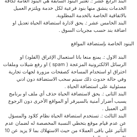
البند الرابع عشر :. تعتبر البنود السابقة هي البنود العامة لكافة
الخدمات ينشق منها بنود فرعية لكل خدمة ويلتزم العميل
بالاتفاقية الخاصة بالخدمة المطلوبة.
البند الخامس عشر :. يحق لادارة استضافة الحياة تعديل او
اضافة بند حسب مجريات السوق .
البنود الخاصة بإستضافة المواقع
البند الاول :. يمنع منعا باتا استعمال الإغراق (الفلود) او
الرسائل الالكترونية المزعجة ( spam ) او رفع شيلات وملفات
اختراق او استخدام المساحة كصفحات مزورة لجهات تجارية
وفي حالة حدوث ذلك سيتم سحب الاستضافة دون ادني
مسئولية على استضافة الحياة .
البند الثانى :. يحق لاستضافة الحياة حذف أي ملف او برنامج
يسبب أضرار أمنية بالسيرفر أو المواقع الأخرى دون الرجوع
الى العميل .
البند الثالث :. تستخدم استضافة الحياة نظام كلاود والمسؤل
عن عدم قيام موقع بتخطي النسبة المخصصة له لضمان عدم
التأثير علي باقى العملاء من حيث الاستهلاك بما لا يزيد عن 10