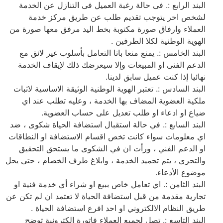
البند الرابع :. فى حالة رغبة العميل فى التنازل عن الخدمة
لشخص اخر يتوجب تقديم طلب عن طريق مركز خدمة
العملاء وارفاق صورة مكتوبة بخط اليد مرفق معها صورة من
الهوية الوطنية لكلا الطرفين .
البند الخامس :. يمنع منعا باتا التعامل بأسلوب غير لائق مع
الدعم الفنى او المبيعات وإلا سيعرضك ذلك لإيقاف الخدمة
نهائيا إذا كنت عميل سابق لدينا.
البند السادس :. تعتبر الهوية الوطنية الوثيقة الاساسية لاثبات
ملكية العضوية المضاف بها الخدمة ، وعليه تطلب عند اي
ضياع او ادعاء او طلب تعديل على حساب العضوية.
البند السابع :. في حالة استقبال استضافة الحياة شكوى ، ضد
اي معلومات سواء كانت تخص اقسام الاستضافة او النطاقات
او الدعم الفني ، ورأت ان في الشكوى ما يستحق التحقيق
والتحري ، يتم تجميد الخدمة ، وابلاغ طرف الخصام ، حتى يحل
موضوع الأدعاء.
البند الثامن :. اي تعامل خاص ببيع او شراء أي خدمة فنية او
تجارية مقدمة من قبل استضافة الحياة لا تعتمد ان لم تكن عن
طريق النظام الالكتروني او احد افرع استضافة الحياة .
البند التاسع :. تصل لجميع العملاء فاتورة الكترونية توضح