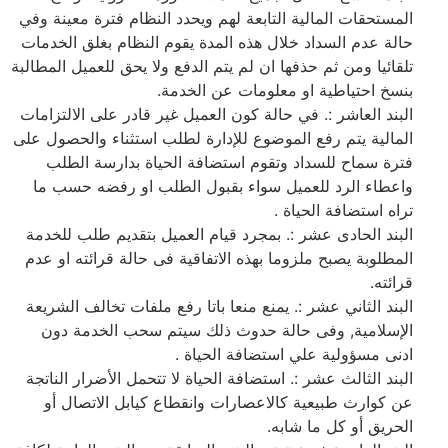
المستحقات المالية التابعة لهم ويحدد النظام فترة معينة وفي
حالة عدم السداد خلال هذه المدة يقوم النظام بغلق الخدمات
تلقائيا ومن ثم حذفها ان لم يتم الدفع ولا يحق للعميل المطالبة
بنسخ احتياطية او معلومات عن الخدمة.
البند العاشر :. في حالة كون العميل غير قادر على الالتزامات
المالية يتم رفع الموضوع للإدارة لطلب استثناء والحصول على
فترة سماح للسداد وتقوم استضافة الحياة بدارسة الطلب
واعطاء الرد للعميل سواء بقبول الطلب او رفضه حسب ما
تراه استضافة الحياة .
البند الحادى عشر :. بمجرد قيام العميل بتقديم طلب للخدمة
المطلوبة يصبح ملزوما بهذه الاتفاقية فى حالة قرائته او عدم
قرائته.
البند الثاني عشر :. يمنع منعا باتا رفع ملفات تخالف الشريعة
الإسلامية, وفى حالة حدوث ذلك سيتم سحب الخدمة دون
ادنى مسؤولية علي استضافة الحياة .
البند الثالث عشر :. استضافة الحياة لا تتحمل الأضرار الناتجة
عن كوارث طبيعية كالاعصارات وانقطاع كيابل الاتصال أو
الحريق أو كل ما شابه.