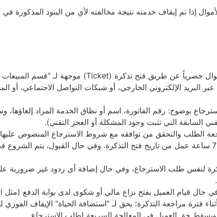
أموال إذا تم إيقاف خدمته نتيجة مخالفته لأي من البنود المذكورة في "ا
البند الاول: القناة الرسمية للطلب: يتم تقديم طلب استرجاع الأموال حصر
بر البريد الإلكتروني الخارجي، أو شبكات التواصل الاجتماعي، أو المح
استرجاع بوضوح: رقم الفاتورة، اسم أو نطاق الخدمة المراد إلغاؤها، وس
فني السابقة التي تثبت وجود المشكلة أو العجز التقني).
مراجعة الطلب والتحقق من توافقه مع شروط الاسترجاع المنصوص عليها.
ن تذكرة لنفس طلب الاسترجاع، وفي حال إضافة أي ردود غير ضرورية على
أثناء فترة مراجعة التذكرة؛ يحق لـ "استضافة الحياة" الإيقاف الفور
، ويسقط حق العميل في المعالجة السريعة لطلب الاسترجاع.