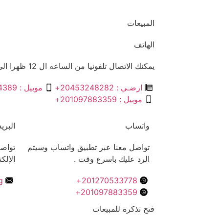
المبيعات
الهاتف
يمكنك الاتصال تلفونيا من الساعه ال 12 ظهرا الى 11 مساءا .
ارضـي : 20453248282+
موبيل : 201002914389+
موبيل : 201097883359+
واتساب
البري
تواصل معنا عبر تطبيق واتساب وسيتم
تواصل
الرد عليك باسرع وقت .
الإلك
g
201270533778+
201097883359+
فتح تذكرة للمبيعات