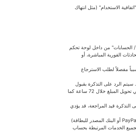
تفاقية الاستخدام" (مثل انتهاك
ياً عن طريق فتح تذكرة (Ticket) موجهة لـ "قسم المبيعات / الحسابات" من داخل لوحة تحكم
ادثات الفورية المباشرة، أو
بباً مفصلاً لطلب الاسترجاع
 سيتم الرد على التذكرة بقبول
الطلب أو رفضه (مع توضيح أسباب الرفض) خلال مدة أقصاها 72 ساعة عمل من تاريخ فتح التذكرة. وفي حال القبول، يتم الشروع في تحويل المبلغ خلال 72 ساعة كما
 التذكرة قيد المراجعة، قد يؤدي
البند الخامس: النزاعات المالية (Chargebacks & Disputes): في حال قيام العميل بفتح نزاع مالي أو شكوى لدى بوابة الدفع (مثل PayPal أو البنك المصدر للبطاقة)
ي لجميع الخدمات المرتبطة بحساب