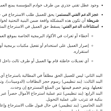
وجود عطل تقني جذري من طرف خوادم المؤسسة يمنع العميل م
عجز الدعم الفني المستمر:
يحق للعميل طلب الاسترجاع في حا
شريطة
أن تكون هذه المشكلة واقعة ضمن البنية التحتية لخوادم
استثناءات الدعم الفني:
يسقط حق العميل في الاسترجاع المذكور
أخطاء أو ثغرات في الأكواد البرمجية الخاصة بموقع العم
إصرار العميل على استخدام أو تفعيل مكتبات برمجية أو 
استقراره.
أي تعديلات خاطئة قام بها العميل أو طرف ثالث داخل ال
البند الثاني: ليس للعميل الحق مطلقاً في المطالبة باسترجاع أي
تفعيلها، ويتم خصم قيمتها من المبلغ المسترجع إن وجدت.
البند الرابع: (بند تنظيمي) تتم عملية استرجاع الأموال حصراً ع
بنكية قد تترتب على عملية التحويل.
البند الخامس: (بند تنظيمي) في حال قبول طلب الاسترجاع وإعادة 
الحاجة لتقديم إشعار مسبق.