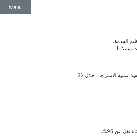
Menu
يم الخدمة.
وعملائها.
البند الأول: يحق للعميل طلب استرجاع المبلغ المدفوع خلال مدة أقصاها 14 يوم من تاريخ استلام الخدمة، وتلتزم "استضافة الحياة" بتنفيذ عملية الاسترجاع خلال 72