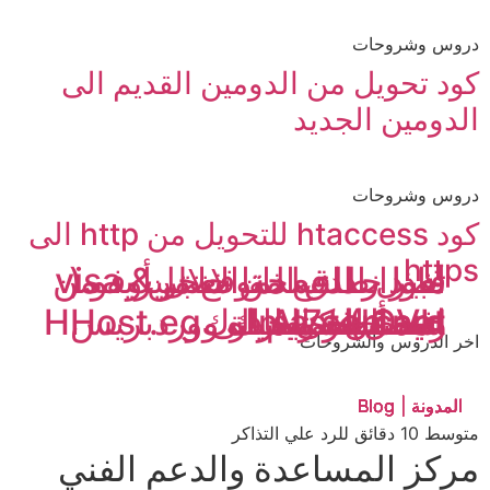
دروس وشروحات
كود تحويل من الدومين القديم الى
الدومين الجديد
دروس وشروحات
كود htaccess للتحويل من http الى
https
تغير نطاق الموقع من
ماذا حدث لداتا سنتر أوفو (
قبول الدفع من خلال visa &
اصدار النسخة الانجليزيه من
OVH )
Al7eah.net الى HHost.eg
رمضان كريم
mastercard
عيد فطر مبارك
استضافة الحياه
عيد أضحى مبارك
افضل استضافة ووردبريس
اخر الدروس والشروحات
المدونة | Blog
المدونة | Blog
المدونة | Blog
المدونة | Blog
المدونة | Blog
المدونة | Blog
المدونة | Blog
المدونة | Blog
متوسط 10 دقائق للرد علي التذاكر
مركز المساعدة والدعم الفني