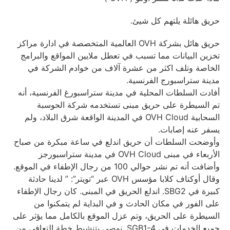
حريق هائلة يلتهم كل شيئ.
حريق هائل بشركة OVH العالمية المتخصصة في ادارة مراكز
تخزين البيانات مما تسبب في تعطل ملايين المواقع والبرامج
الخاصة وتلف اكثر من عشرة آلاف من خوادم الشركة في
مدينة ستراسبورج الفرنسية.
أفادت السلطات المحلية في مدينة ستراسبورغ الفرنسية، أنه
تم السيطرة على حريق مبنى تستخدمه شركة الحوسبة
السحابية OVH Cloud في المدينة الواقعة شرق البلاد، ولم
يسفر عنه إصابات.
وأوضحت السلطات أن حريق اندلع في ساعة مبكرة من صباح
الأربعاء في مبنى OVH Cloud في مدينة ستراسبورجز
وأضافت أنه تم نشر حوالي 100 من رجال الإطفاء في الموقع.
وقال أوكتاف كلابا مؤسس OVH عبر “تويتر”: ” لدينا حادثة
كبيرة في SBG2. اندلع الحريق في المبنى. كان رجال الإطفاء
على الفور في مكان الحادث و في البداية لم يتمكنوا من
السيطرة على الحريق، وتم عزل الموقع بالكامل مما يؤثر على
جميع الخدمات في SGB1-4. نوصي بتنشيط خطة التعافي من