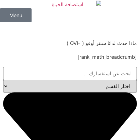
Menu
ماذا حدث لداتا سنتر أوفو ( OVH )
[rank_math_breadcrumb]