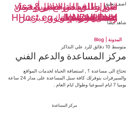
اضف تعليق
تغير نطاق الموقع من
ماذا حدث لداتا سنتر أوفو (
قبول الدفع من خلال visa &
اصدار النسخة الانجليزيه من
OVH )
Al7eah.net الى HHost.eg
رمضان كريم
mastercard
عيد فطر مبارك
استضافة الحياه
عيد أضحى مبارك
افضل استضافة ووردبريس
شاهد أيضا
المدونة | Blog
المدونة | Blog
المدونة | Blog
المدونة | Blog
المدونة | Blog
المدونة | Blog
المدونة | Blog
المدونة | Blog
متوسط 10 دقائق للرد علي التذاكر
مركز المساعدة والدعم الفني
تحتاج الى مساعدة ؟ , استضافة الحياة لخدمات المواقع
والسيرفرات بتوفرلك كافة سبل المساعدة على مدار 24 ساعة
يوميا 7 ايام اسبوعيا وطوال ايام العام .
مركز المساعدة