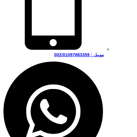
موبيل : 002/01097883359