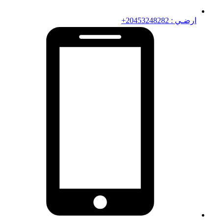
ارضـي : 20453248282+