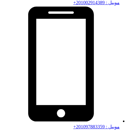
موبيل : 201002914389+
موبيل : 201097883359+