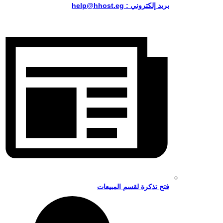
بريد إلكتروني : help@hhost.eg
فتح تذكرة لقسم المبيعات