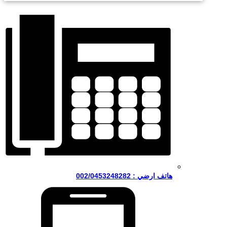
هاتف ارضي : 002/0453248282