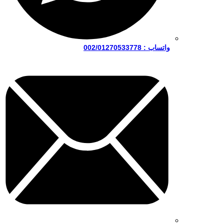
واتساب : 002/01270533778